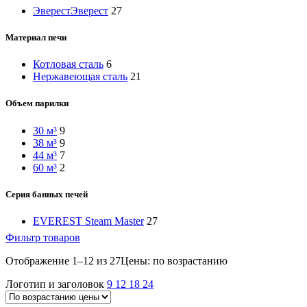
Эверест
Эверест
27
Материал печи
Котловая сталь
6
Нержавеющая сталь
21
Объем парилки
30 м³
9
38 м³
9
44 м³
7
60 м³
2
Серия банных печей
EVEREST Steam Master
27
Фильтр товаров
Отображение 1–12 из 27
Цены: по возрастанию
Логотип и заголовок
9
12
18
24