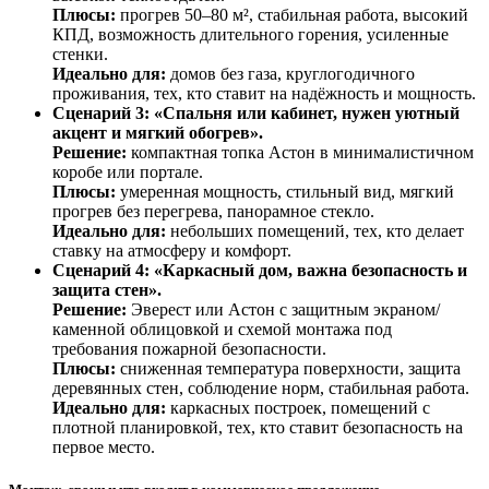
Плюсы:
прогрев
50–80
м²,
стабильная
работа,
высокий
КПД,
возможность
длительного
горения,
усиленные
стенки.
Идеально
для:
домов
без
газа,
круглогодичного
проживания,
тех,
кто
ставит
на
надёжность
и
мощность.
Сценарий
3:
«Спальня
или
кабинет,
нужен
уютный
акцент
и
мягкий
обогрев».
Решение:
компактная
топка
Астон
в
минималистичном
коробе
или
портале.
Плюсы:
умеренная
мощность,
стильный
вид,
мягкий
прогрев
без
перегрева,
панорамное
стекло.
Идеально
для:
небольших
помещений,
тех,
кто
делает
ставку
на
атмосферу
и
комфорт.
Сценарий
4:
«Каркасный
дом,
важна
безопасность
и
защита
стен».
Решение:
Эверест
или
Астон
с
защитным
экраном/
каменной
облицовкой
и
схемой
монтажа
под
требования
пожарной
безопасности.
Плюсы:
сниженная
температура
поверхности,
защита
деревянных
стен,
соблюдение
норм,
стабильная
работа.
Идеально
для:
каркасных
построек,
помещений
с
плотной
планировкой,
тех,
кто
ставит
безопасность
на
первое
место.