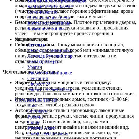
Банные печи нержавеющие
дожига,
герметичные
дверцы
и
подача
воздуха
на
стекло
Банные печи в камне
(«чистое
стекло»)
делают
горение
эффективным:
дрова
Печи-камины
горят
дольше,
тепла
больше,
сажи
меньше.
Отопительные печи
Безопасность
и
контроль.
Плотное
прилегание
дверцы,
Котлы водогрейные
регулировка
подачи
воздуха
и
защита
от
просыпания
Каминные топки
углей
—
вы
контролируете
процесс
горения
и
защищаете
дом.
Чугунные печи
Гибкость
дизайна.
Топку
можно
вписать
в
портал,
Легенда
облицовку,
современный
короб
или
минималистичную
Легенда в облицовке
нишу
—
она
становится
частью
интерьера,
а
не
Легенда Русский пар
отдельным
предметом.
Легенда Ретро
Ураган
Чем
отличаются
бренды:
Эверест в облицовке
Сенсация
Эверест.
Ставка
на
мощность
и
теплоотдачу:
Эверест 24
увеличенная
площадь
нагрева,
усиленные
стенки,
Эверест Steam Master
решения
для
больших
комнат
и
постоянного
отопления.
Идеальны
для
загородных
домов,
гостиных
40–80
м²,
СТАЛЬНЫЕ ПЕЧИ
тех,
кто
хочет
«чтобы
реально
грело».
Лава
Астон.
Ставка
на
стиль
и
эргономику:
лаконичные
Оптимум
формы,
аккуратные
ручки,
чистые
линии,
продуманная
Русичъ
компоновка.
Отличный
выбор,
когда
камин
—
Скиф
центральный
элемент
дизайна
и
важен
внешний
вид.
Русичъ Аква
Все
топки
совместимы
с
типовыми
дымоходами,
Скиф газодровяная
защитными
экранами,
каменными
порталами
и