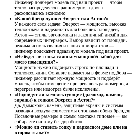
Инженер подберёт модель под ваш проект — чтобы
тепло распределялось равномерно, а дрова
расходовались экономно.
«Какой бренд лучше: Эверест или Астон?»
У каждого своя задача: Эверест — мощность, высокая
теплоотдача и надёжность для больших площадей;
Астон — стиль, эргономика и лаконичный дизайн для
современных интерьеров. Выбор зависит от площади,
режима использования и ваших приоритетов —
инженер подскажет идеальную модель под ваш проект.
«Не будет ли топка слишком мощной/слабой для
моего помещения?»
Мощность нужно подбирать строго по площади и
теплоизоляции. Оставьте параметры в форме подбора —
инженер рассчитает нужную мощность и подберёт
модель, чтобы помещение прогревалось равномерно, а
перегрев или недогрев были исключены.
«Подойдут ли комплектующие (дымоход, камень,
экраны) к топкам Эверест и Астон?»
Да. Дымоходы, камень, защитные экраны и системы
разводки воздуха совместимы с топками обоих брендов.
Посадочные размеры и схемы монтажа типовые — вы
собираете систему без доработок.
«Можно ли ставить топку в каркасном доме или на
втором этаже?»