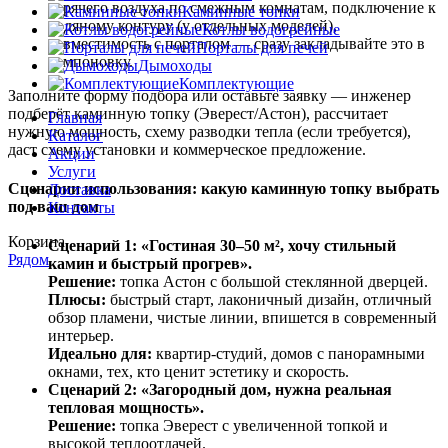
горячего
воздуха
по
смежным
комнатам,
подключение
к
Каминные топки
водяному
контуру
(у
отдельных
моделей),
Котлы водогрейные
совместимость
с
порталом
—
сразу
закладывайте
это
в
Порталы для печей
компоновку.
Дымоходы
Комплектующие
Заполните
форму
подбора
или
оставьте
заявку
—
инженер
подберёт
каминную
топку
(Эверест/Астон),
рассчитает
Главная
нужную
мощность,
схему
разводки
тепла
(если
требуется),
Каталог
даст
схему
установки
и
коммерческое
предложение.
Акции
Услуги
Сценарии
использования:
какую
каминную
топку
выбрать
Доставка
под
ваш
дом
Контакты
Корзина
Сценарий
1:
«Гостиная
30–50
м²,
хочу
стильный
Рядом
камин
и
быстрый
прогрев».
Решение:
топка
Астон
с
большой
стеклянной
дверцей.
Плюсы:
быстрый
старт,
лаконичный
дизайн,
отличный
обзор
пламени,
чистые
линии,
впишется
в
современный
интерьер.
Идеально
для:
квартир‑студий,
домов
с
панорамными
окнами,
тех,
кто
ценит
эстетику
и
скорость.
Сценарий
2:
«Загородный
дом,
нужна
реальная
тепловая
мощность».
Решение:
топка
Эверест
с
увеличенной
топкой
и
высокой
теплоотдачей.