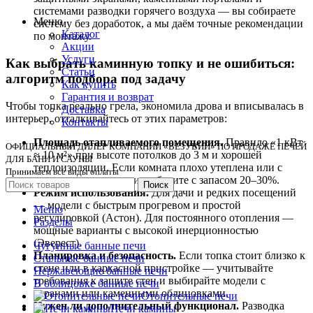
системами
разводки
горячего
воздуха
—
вы
собираете
Меню
систему
без
доработок,
а
мы
даём
точные
рекомендации
Каталог
по
монтажу.
Акции
Услуги
Как
выбрать
каминную
топку
и
не
ошибиться:
Статьи
алгоритм
подбора
под
задачу
Как купить
Гарантия и возврат
Чтобы
топка
реально
грела,
экономила
дрова
и
вписывалась
в
Доставка
интерьер,
отталкивайтесь
от
этих
параметров:
Контакты
Площадь
отапливаемого
помещения.
Правило
«1
кВт
ОФИЦИАЛЬНЫЙ ДИЛЕР КОМПАНИИ «ВЕЗУВИЙ» ПО ПРОДАЖЕ ПЕЧЕЙ
≈
10
м²»
при
высоте
потолков
до
3
м
и
хорошей
ДЛЯ БАНИ И САУНЫ
теплоизоляции.
Если
комната
плохо
утеплена
или
с
Принимаем все виды оплаты
панорамными
окнами
—
берите
с
запасом
20–30%.
Поиск
Режим
использования.
Для
дачи
и
редких
посещений
—
модели
с
быстрым
прогревом
и
простой
Меню
регулировкой
(Астон).
Для
постоянного
отопления
—
Разделы
мощные
варианты
с
высокой
инерционностью
(Эверест).
Чугунные банные печи
Планировка
и
безопасность.
Если
топка
стоит
близко
к
Стальные банные печи
стене
или
в
каркасной
пристройке
—
учитывайте
Нержавеющие банные печи
требования
к
защите
стен
и
выбирайте
модели
с
В облицовке банные печи
экранами
или
каменными
облицовками.
Отопительные печи
Нужен
ли
дополнительный
функционал.
Разводка
Печи камины