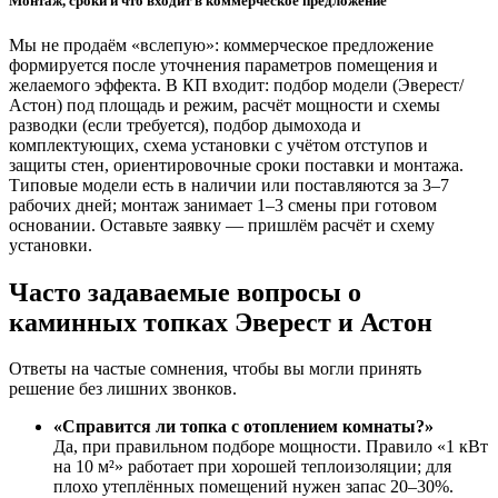
Монтаж,
сроки
и
что
входит
в
коммерческое
предложение
Мы
не
продаём
«вслепую»:
коммерческое
предложение
формируется
после
уточнения
параметров
помещения
и
желаемого
эффекта.
В
КП
входит:
подбор
модели
(Эверест/
Астон)
под
площадь
и
режим,
расчёт
мощности
и
схемы
разводки
(если
требуется),
подбор
дымохода
и
комплектующих,
схема
установки
с
учётом
отступов
и
защиты
стен,
ориентировочные
сроки
поставки
и
монтажа.
Типовые
модели
есть
в
наличии
или
поставляются
за
3–7
рабочих
дней;
монтаж
занимает
1–3
смены
при
готовом
основании.
Оставьте
заявку
—
пришлём
расчёт
и
схему
установки.
Часто задаваемые вопросы о
каминных топках Эверест и Астон
Ответы на частые сомнения, чтобы вы могли принять
решение без лишних звонков.
«Справится ли топка с отоплением комнаты?»
Да, при правильном подборе мощности. Правило «1 кВт
на 10 м²» работает при хорошей теплоизоляции; для
плохо утеплённых помещений нужен запас 20–30%.