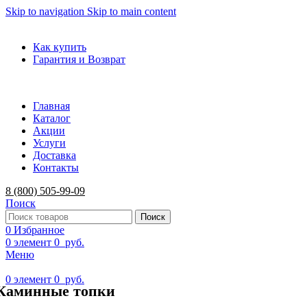
Skip to navigation
Skip to main content
ADD ANYTHING HERE OR JUST REMOVE IT…
Как купить
Гарантия и Возврат
Главная
Каталог
Акции
Услуги
Доставка
Контакты
8 (800) 505-99-09
Поиск
Поиск
0
Избранное
0
элемент
0
руб.
Меню
0
элемент
0
руб.
Каминные топки