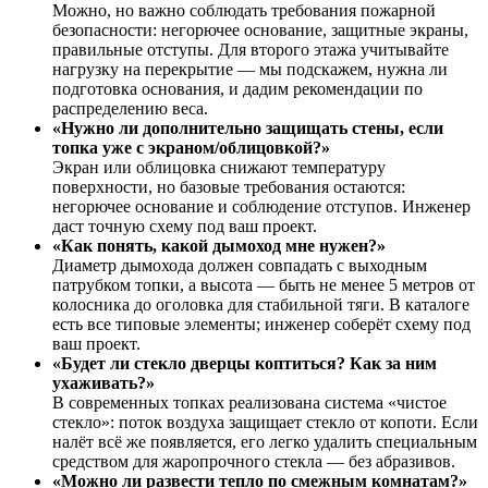
Можно, но важно соблюдать требования пожарной
безопасности: негорючее основание, защитные экраны,
правильные отступы. Для второго этажа учитывайте
нагрузку на перекрытие — мы подскажем, нужна ли
подготовка основания, и дадим рекомендации по
распределению веса.
«Нужно ли дополнительно защищать стены, если
топка уже с экраном/облицовкой?»
Экран или облицовка снижают температуру
поверхности, но базовые требования остаются:
негорючее основание и соблюдение отступов. Инженер
даст точную схему под ваш проект.
«Как понять, какой дымоход мне нужен?»
Диаметр дымохода должен совпадать с выходным
патрубком топки, а высота — быть не менее 5 метров от
колосника до оголовка для стабильной тяги. В каталоге
есть все типовые элементы; инженер соберёт схему под
ваш проект.
«Будет ли стекло дверцы коптиться? Как за ним
ухаживать?»
В современных топках реализована система «чистое
стекло»: поток воздуха защищает стекло от копоти. Если
налёт всё же появляется, его легко удалить специальным
средством для жаропрочного стекла — без абразивов.
«Можно ли развести тепло по смежным комнатам?»