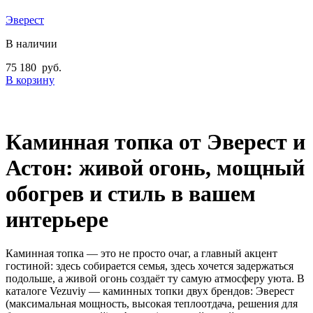
Эверест
В наличии
75 180
руб.
В корзину
Каминная
топка
от
Эверест
и
Астон:
живой
огонь,
мощный
обогрев
и
стиль
в
вашем
интерьере
Каминная
топка
—
это
не
просто
очаг,
а
главный
акцент
гостиной:
здесь
собирается
семья,
здесь
хочется
задержаться
подольше,
а
живой
огонь
создаёт
ту
самую
атмосферу
уюта.
В
каталоге
Vezuviy
—
каминных
топки
двух
брендов:
Эверест
(максимальная
мощность,
высокая
теплоотдача,
решения
для