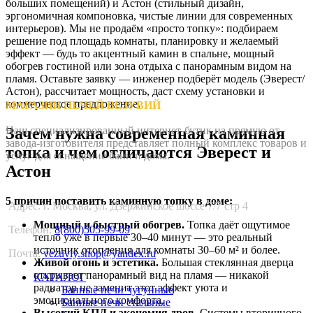
больших
помещений)
и
Астон
(стильный
дизайн,
эргономичная
компоновка,
чистые
линии
для
современных
интерьеров).
Мы
не
продаём
«просто
топку»:
подбираем
решение
под
площадь
комнаты,
планировку
и
желаемый
эффект
—
будь
то
акцентный
камин
в
спальне,
мощный
обогрев
гостиной
или
зона
отдыха
с
панорамным
видом
на
пламя.
Оставьте
заявку
—
инженер
подберёт
модель
(Эверест/
Астон),
рассчитает
мощность,
даст
схему
установки
и
коммерческое
предложение.
МАГАЗИН ПЕЧЕЙ ВЕЗУВИЙ
Наш специализированный интернет-бутик на прямую от
Зачем
нужна
современная
каминная
завода-изготовителя представляет полный комплекс товаров и
топка
и
чем
отличаются
Эверест
и
услуг для оснащение бани и дома.
Астон
5
причин
поставить
каминную
топку
в
доме:
Адрес: г. Москва, ул. Дзержинское шоссе 7/7 стр 4
Мощный
и
быстрый
обогрев.
Топка
даёт
ощутимое
Телефон:
8(800)505-99-09
тепло
уже
в
первые
30–40
минут
—
это
реальный
источник
отопления
для
комнаты
30–60
м²
и
более.
Почта:
vezuviy.shop@yandex.ru
Живой
огонь
и
эстетика.
Большая
стеклянная
дверца
открывает
панорамный
вид
на
пламя
—
никакой
КАТАЛОГ
радиатор
не
заменит
этот
эффект
уюта
и
Банные печи чугунные
эмоционального
комфорта.
Банные печи стальные
Высокий
КПД
и
экономия
дров.
Системы
вторичного