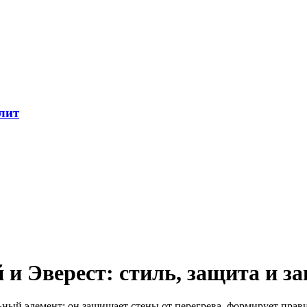
лит
й
и
Эверест:
стиль,
защита
и
за
ьный
элемент:
он
защищает
стены
от
перегрева,
формирует
прав