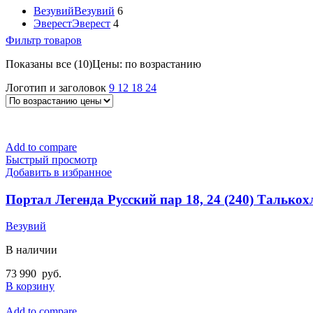
Везувий
Везувий
6
Эверест
Эверест
4
Фильтр товаров
Показаны все (10)
Цены: по возрастанию
Логотип и заголовок
9
12
18
24
Add to compare
Быстрый просмотр
Добавить в избранное
Портал Легенда Русский пар 18, 24 (240) Талько
Везувий
В наличии
73 990
руб.
В корзину
Add to compare