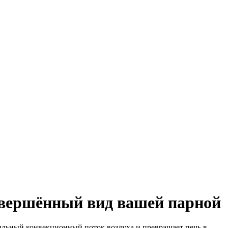
вершённый
вид
вашей
парной
ильный
конвекционный
поток
воздуха
и
превращает
печь
в