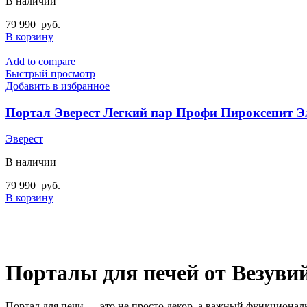
В наличии
79 990
руб.
В корзину
Add to compare
Быстрый просмотр
Добавить в избранное
Портал Эверест Легкий пар Профи Пироксенит Э
Эверест
В наличии
79 990
руб.
В корзину
Порталы
для
печей
от
Везуви
Портал
для
печи
—
это
не
просто
декор,
а
важный
функционал