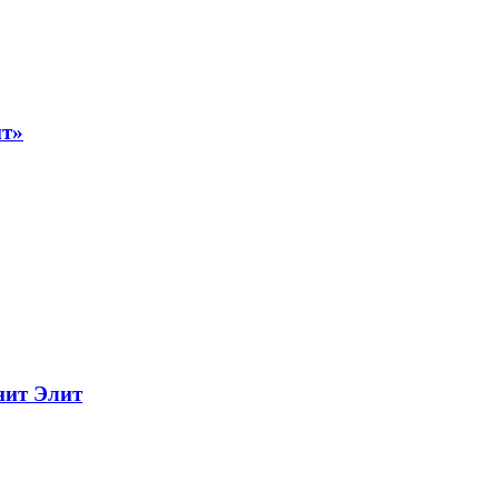
ит»
нит Элит