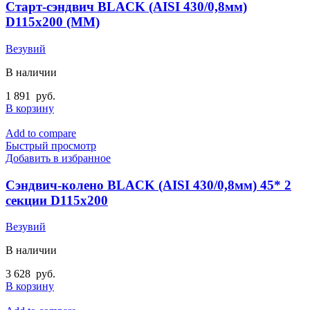
Старт-сэндвич BLACK (AISI 430/0,8мм)
D115х200 (ММ)
Везувий
В наличии
1 891
руб.
В корзину
Add to compare
Быстрый просмотр
Добавить в избранное
Сэндвич-колено BLACK (AISI 430/0,8мм) 45* 2
секции D115х200
Везувий
В наличии
3 628
руб.
В корзину