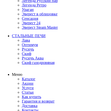
Легенда Русский пар
Легенда Ретро
Ураган
Эверест в облицовке
Сенсация
Эверест 24
Эверест Steam Master
СТАЛЬНЫЕ ПЕЧИ
Лава
Оптимум
Русичъ
Скиф
Русичъ Аква
Скиф газодровяная
Меню
Каталог
Акции
Услуги
Статьи
Как купить
Гарантия и возврат
Доставка
Контакты