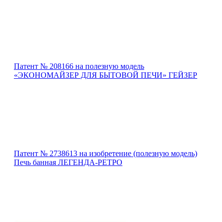
Патент № 208166 на полезную модель
«ЭКОНОМАЙЗЕР ДЛЯ БЫТОВОЙ ПЕЧИ» ГЕЙЗЕР
Патент № 2738613 на изобретение (полезную модель)
Печь банная ЛЕГЕНДА-РЕТРО