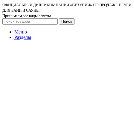
ОФИЦИАЛЬНЫЙ ДИЛЕР КОМПАНИИ «ВЕЗУВИЙ» ПО ПРОДАЖЕ ПЕЧЕЙ
ДЛЯ БАНИ И САУНЫ
Принимаем все виды оплаты
Поиск
Меню
Разделы
Чугунные банные печи
Стальные банные печи
Нержавеющие банные печи
В облицовке банные печи
Отопительные печи
Печи камины
Каминные топки
Котлы водогрейные
Порталы для печей
Дымоходы
Комплектующие
Главная
Каталог
Акции
Услуги
Доставка