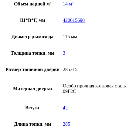
Объем парной м³
14 м³
Ш*В*Г, мм
420615690
Диаметр дымохода
115 мм
Толщина топки, мм
3
Размер топочной дверки
285315
Особо прочная котловая сталь
Материал дверки
09Г2С
Вес, кг
42
Длина топки, мм
285