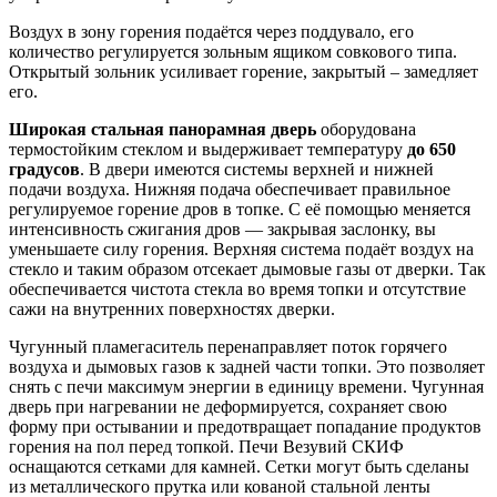
Воздух в зону горения подаётся через поддувало, его
количество регулируется зольным ящиком совкового типа.
Открытый зольник усиливает горение, закрытый – замедляет
его.
Широкая стальная панорамная дверь
оборудована
термостойким стеклом и выдерживает температуру
до 650
градусов
. В двери имеются системы верхней и нижней
подачи воздуха. Нижняя подача обеспечивает правильное
регулируемое горение дров в топке. С её помощью меняется
интенсивность сжигания дров — закрывая заслонку, вы
уменьшаете силу горения. Верхняя система подаёт воздух на
стекло и таким образом отсекает дымовые газы от дверки. Так
обеспечивается чистота стекла во время топки и отсутствие
сажи на внутренних поверхностях дверки.
Чугунный пламегаситель перенаправляет поток горячего
воздуха и дымовых газов к задней части топки. Это позволяет
снять с печи максимум энергии в единицу времени. Чугунная
дверь при нагревании не деформируется, сохраняет свою
форму при остывании и предотвращает попадание продуктов
горения на пол перед топкой. Печи Везувий СКИФ
оснащаются сетками для камней. Сетки могут быть сделаны
из металлического прутка или кованой стальной ленты