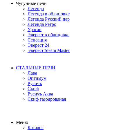
Чугунные печи
Легенда
Легенда в облицовке
Легенда Русский пар
Легенда Ретро
Ураган
Эверест в облицовке
Сенсация
Эверест 24
Эверест Steam Master
СТАЛЬНЫЕ ПЕЧИ
Лава
Оптимум
Русичъ
Скиф
Русичъ Аква
Скиф газодровяная
Меню
Каталог