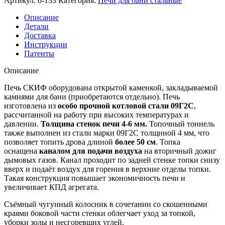
Артикул:
0-133
Категория:
Печи для бани стальные
Описание
Детали
Доставка
Инструкции
Патенты
Описание
Печь СКИФ оборудована открытой каменкой, закладываемой
камнями для бани (приобретаются отдельно). Печь
изготовлена из
особо прочной котловой стали 09Г2С
,
рассчитанной на работу при высоких температурах и
давлении.
Толщина стенок печи 4-6 мм.
Топочный тоннель
также выполнен из стали марки 09Г2С толщиной 4 мм, что
позволяет топить дрова длиной
более 50 см
. Топка
оснащена
каналом для подачи воздуха
на вторичный дожиг
дымовых газов. Канал проходит по задней стенке топки снизу
вверх и подаёт воздух для горения в верхние отделы топки.
Такая конструкция повышает экономичность печи и
увеличивает КПД агрегата.
Съёмный чугунный колосник в сочетании со скошенными
краями боковой части стенки облегчает уход за топкой,
уборки золы и несгоревших углей.