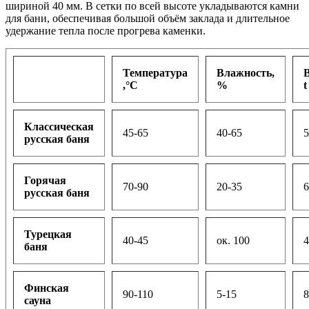
шириной 40 мм. В сетки по всей высоте укладываются камни
для бани, обеспечивая большой объём заклада и длительное
удержание тепла после прогрева каменки.
Температура
Влажность,
,°С
%
t
Классическая
45-65
40-65
5
русская баня
Горячая
70-90
20-35
6
русская баня
Турецкая
40-45
ок. 100
4
баня
Финская
90-110
5-15
8
сауна