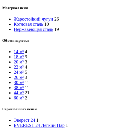
Материал печи
Жаростойкий чугун
26
Котловая сталь
10
Нержавеющая сталь
19
Объем парилки
14 м³
4
18 м³
9
20 м³
3
22 м³
4
24 м³
5
26 м³
3
30 м³
11
38 м³
11
44 м³
21
60 м³
2
Серия банных печей
Эверест 24
1
EVEREST 24 Лёгкий Пар
1