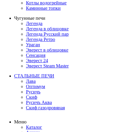
Котлы водогрейные
Каминные топки
Чугунные печи
Легенда
Легенда в облицовке
Легенда Русский пар
Легенда Ретро
Ураган
Эверест в облицовке
Сенсация
Эверест 24
Эверест Steam Master
СТАЛЬНЫЕ ПЕЧИ
Лава
Оптимум
Русичъ
Скиф
Русичъ Аква
Скиф газодровяная
Меню
Каталог