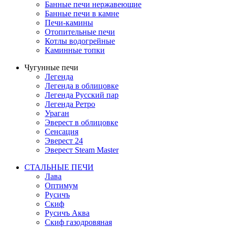
Банные печи нержавеющие
Банные печи в камне
Печи-камины
Отопительные печи
Котлы водогрейные
Каминные топки
Чугунные печи
Легенда
Легенда в облицовке
Легенда Русский пар
Легенда Ретро
Ураган
Эверест в облицовке
Сенсация
Эверест 24
Эверест Steam Master
СТАЛЬНЫЕ ПЕЧИ
Лава
Оптимум
Русичъ
Скиф
Русичъ Аква
Скиф газодровяная