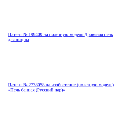
Патент № 199409 на полезную модель Дровяная печь
для пиццы
Патент № 2738058 на изобретение (полезную модель)
«Печь банная (Русский пар)»