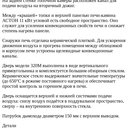
На задней стенке топочной камеры расположен канал для
подачи воздуха на вторичный дожиг.
Между «крышей» топки и верхней панелью печи-камина
АСТОН 11 кВт угловой есть свободное пространство. Оно
служит для усиления конвекционных свойств печи и снижает
степень нагрева панели.
Снаружи печь отделана керамической плиткой. Для ускорения
движения воздуха и прогрева помещения между облицовкой
и корпусом печи устроены щелевидные конвекционные
каналы.
Дверь модели 320М выполнена в виде вертикального
прямоугольника и комплектуется большим обзорным стеклом.
Керамическое стекло выдерживает значительные температуры
(до 650°C в режиме постоянного нагрева) и обеспечивает
простой контроль за горением дров в печи.
Дверь оснащается верхней и нижней системами подачи
воздуха: снизу воздух подаётся в поддувальное пространство,
сверху – на внутреннюю поверхность стекла.
Патрубок дымохода диаметром 150 мм с верхним выводом.
Детали