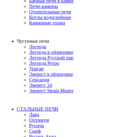
Банные печи в камне
Печи-камины
Отопительные печи
Котлы водогрейные
Каминные топки
Чугунные печи
Легенда
Легенда в облицовке
Легенда Русский пар
Легенда Ретро
Ураган
Эверест в облицовке
Сенсация
Эверест 24
Эверест Steam Master
СТАЛЬНЫЕ ПЕЧИ
Лава
Оптимум
Русичъ
Скиф
Русичъ Аква