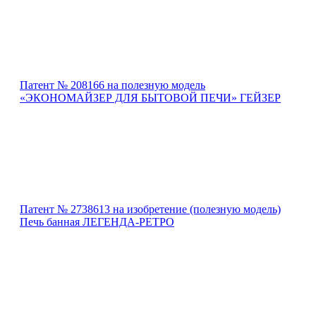
Патент № 208166 на полезную модель
«ЭКОНОМАЙЗЕР ДЛЯ БЫТОВОЙ ПЕЧИ» ГЕЙЗЕР
Патент № 2738613 на изобретение (полезную модель)
Печь банная ЛЕГЕНДА-РЕТРО